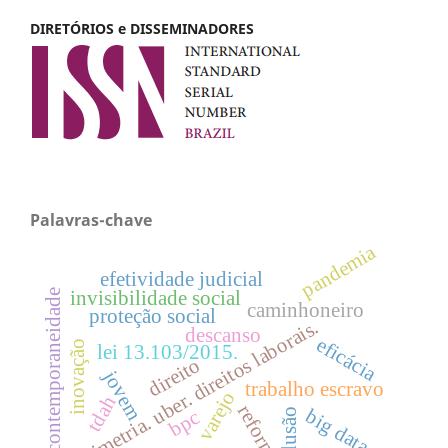
DIRETÓRIOS e DISSEMINADORES
Palavras-chave
pandemia
efetividade judicial
invisibilidade social
contemporaneidade
caminhoneiro
proteção social
jurimetria. uber. direitos laborais.
descanso
eficácia
inovação
lei 13.103/2015.
direito
jovem
trabalho escravo
varejo
tdah
reforma
big data
inclusão
bpc