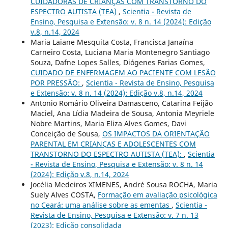
CUIDADORAS DE CRIANÇAS COM TRANSTORNO DO
ESPECTRO AUTISTA (TEA)
,
Scientia - Revista de
Ensino, Pesquisa e Extensão: v. 8 n. 14 (2024): Edição
v.8, n.14, 2024
Maria Laiane Mesquita Costa, Francisca Janaína
Carneiro Costa, Luciana Maria Montenegro Santiago
Souza, Dafne Lopes Salles, Diógenes Farias Gomes,
CUIDADO DE ENFERMAGEM AO PACIENTE COM LESÃO
POR PRESSÃO:
,
Scientia - Revista de Ensino, Pesquisa
e Extensão: v. 8 n. 14 (2024): Edição v.8, n.14, 2024
Antonio Romário Oliveira Damasceno, Catarina Feijão
Maciel, Ana Lídia Madeira de Sousa, Antonia Meyriele
Nobre Martins, Maria Eliza Alves Gomes, Davi
Conceição de Sousa,
OS IMPACTOS DA ORIENTAÇÃO
PARENTAL EM CRIANÇAS E ADOLESCENTES COM
TRANSTORNO DO ESPECTRO AUTISTA (TEA):
,
Scientia
- Revista de Ensino, Pesquisa e Extensão: v. 8 n. 14
(2024): Edição v.8, n.14, 2024
Jocélia Medeiros XIMENES, André Sousa ROCHA, Maria
Suely Alves COSTA,
Formação em avaliação psicológica
no Ceará: uma análise sobre as ementas
,
Scientia -
Revista de Ensino, Pesquisa e Extensão: v. 7 n. 13
(2023): Edição consolidada