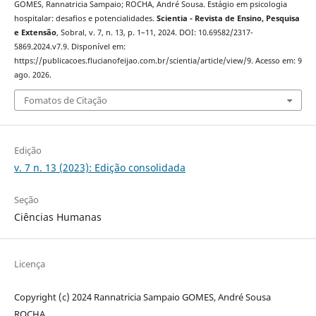
GOMES, Rannatricia Sampaio; ROCHA, André Sousa. Estágio em psicologia
hospitalar: desafios e potencialidades.
Scientia - Revista de Ensino, Pesquisa
e Extensão
, Sobral, v. 7, n. 13, p. 1–11, 2024. DOI: 10.69582/2317-
5869.2024.v7.9. Disponível em:
https://publicacoes.flucianofeijao.com.br/scientia/article/view/9. Acesso em: 9
ago. 2026.
Fomatos de Citação
Edição
v. 7 n. 13 (2023): Edição consolidada
Seção
Ciências Humanas
Licença
Copyright (c) 2024 Rannatricia Sampaio GOMES, André Sousa
ROCHA