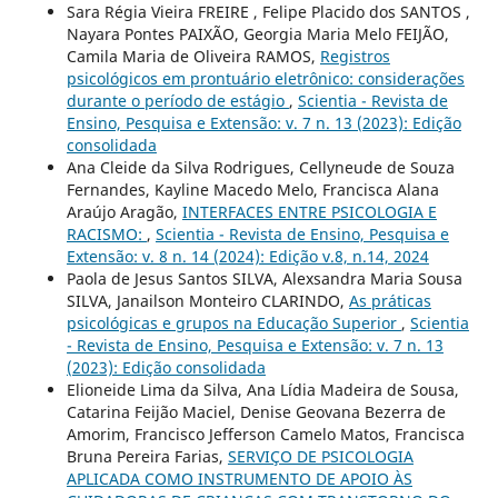
Sara Régia Vieira FREIRE , Felipe Placido dos SANTOS ,
Nayara Pontes PAIXÃO, Georgia Maria Melo FEIJÃO,
Camila Maria de Oliveira RAMOS,
Registros
psicológicos em prontuário eletrônico: considerações
durante o período de estágio
,
Scientia - Revista de
Ensino, Pesquisa e Extensão: v. 7 n. 13 (2023): Edição
consolidada
Ana Cleide da Silva Rodrigues, Cellyneude de Souza
Fernandes, Kayline Macedo Melo, Francisca Alana
Araújo Aragão,
INTERFACES ENTRE PSICOLOGIA E
RACISMO:
,
Scientia - Revista de Ensino, Pesquisa e
Extensão: v. 8 n. 14 (2024): Edição v.8, n.14, 2024
Paola de Jesus Santos SILVA, Alexsandra Maria Sousa
SILVA, Janailson Monteiro CLARINDO,
As práticas
psicológicas e grupos na Educação Superior
,
Scientia
- Revista de Ensino, Pesquisa e Extensão: v. 7 n. 13
(2023): Edição consolidada
Elioneide Lima da Silva, Ana Lídia Madeira de Sousa,
Catarina Feijão Maciel, Denise Geovana Bezerra de
Amorim, Francisco Jefferson Camelo Matos, Francisca
Bruna Pereira Farias,
SERVIÇO DE PSICOLOGIA
APLICADA COMO INSTRUMENTO DE APOIO ÀS