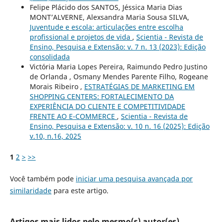
Felipe Plácido dos SANTOS, Jéssica Maria Dias
MONT’ALVERNE, Alexsandra Maria Sousa SILVA,
Juventude e escola: articulações entre escolha
profissional e projetos de vida
,
Scientia - Revista de
Ensino, Pesquisa e Extensão: v. 7 n. 13 (2023): Edição
consolidada
Victória Maria Lopes Pereira, Raimundo Pedro Justino
de Orlanda , Osmany Mendes Parente Filho, Rogeane
Morais Ribeiro ,
ESTRATÉGIAS DE MARKETING EM
SHOPPING CENTERS: FORTALECIMENTO DA
EXPERIÊNCIA DO CLIENTE E COMPETITIVIDADE
FRENTE AO E-COMMERCE
,
Scientia - Revista de
Ensino, Pesquisa e Extensão: v. 10 n. 16 (2025): Edição
v.10, n.16, 2025
1
2
>
>>
Você também pode
iniciar uma pesquisa avançada por
similaridade
para este artigo.
Artigos mais lidos pelo mesmo(s) autor(es)