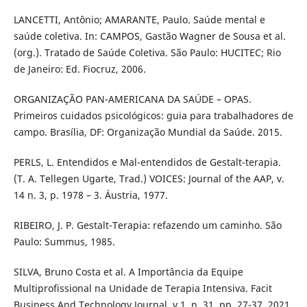
LANCETTI, Antônio; AMARANTE, Paulo. Saúde mental e
saúde coletiva. In: CAMPOS, Gastão Wagner de Sousa et al.
(org.). Tratado de Saúde Coletiva. São Paulo: HUCITEC; Rio
de Janeiro: Ed. Fiocruz, 2006.
ORGANIZAÇÃO PAN-AMERICANA DA SAÚDE – OPAS.
Primeiros cuidados psicológicos: guia para trabalhadores de
campo. Brasília, DF: Organização Mundial da Saúde. 2015.
PERLS, L. Entendidos e Mal-entendidos de Gestalt-terapia.
(T. A. Tellegen Ugarte, Trad.) VOICES: Journal of the AAP, v.
14 n. 3, p. 1978 – 3. Áustria, 1977.
RIBEIRO, J. P. Gestalt-Terapia: refazendo um caminho. São
Paulo: Summus, 1985.
SILVA, Bruno Costa et al. A Importância da Equipe
Multiprofissional na Unidade de Terapia Intensiva. Facit
Business And Technology Journal, v.1, n. 31, pp. 27-37, 2021.