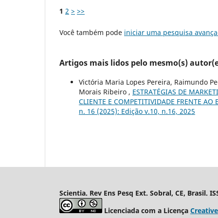
1
2
>
>>
Você também pode
iniciar uma pesquisa avança
Artigos mais lidos pelo mesmo(s) autor(e
Victória Maria Lopes Pereira, Raimundo P
Morais Ribeiro ,
ESTRATÉGIAS DE MARKET
CLIENTE E COMPETITIVIDADE FRENTE A
n. 16 (2025): Edição v.10, n.16, 2025
Scientia. Rev Ens Pesq Ext. Sobral, CE, Brasil. 
Licenciada com a Licença
Creativ