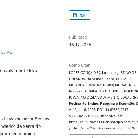
PDF
Publicado
16.12.2025
10.146
Como Citar
nvolvimento local,
LOPES GONÇALVES, Jorgiane; JUSTINO DE
ORLANDA, Raimundo Pedro; LINHARES
MIRANDA, Francisca Juliana; MORAIS RIBE
Rogeane. O IMPACTO DO EMPREENDEDO
JOVEM NO DESENVOLVIMENTO LOCAL.
Sci
Revista de Ensino, Pesquisa e Extensão
, 
v. 10, n. 16, 2025. DOI: 10.69582/2317-
5869.2025.v10.146. Disponível em:
rísticas socioeconômicas
https://publicacoes.flucianofeijao.com.br/s
ndedor da Serra do
/article/view/146. Acesso em: 9 ago. 2026.
imento econômico,