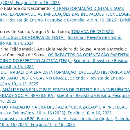
 (2025): Edição v.10, n.16, 2025
cardo Holanda do Nascimento,
A TRANSFORMAÇÃO DIGITAL E SUAS
STAS: EXPLORANDO AS IMPLICAÇÕES DAS INOVAÇÕES TECNOLÓGI
tia - Revista de Ensino, Pesquisa e Extensão: v. 9 n. 15 (2025): Ediç
Torres de Sousa, Nargila Vidal Loiola,
TOMADA DE DECISÃO
 ALUGUEL DE ROUPAS DE FESTA:
,
Scientia - Revista de Ensino,
ão v.8, n.14, 2024
ina Feijão Maciel, Ana Lídia Madeira de Sousa, Antonia Meyriele
Davi Conceição de Sousa,
OS IMPACTOS DA ORIENTAÇÃO PARENTA
ORNO DO ESPECTRO AUTISTA (TEA):
,
Scientia - Revista de Ensino,
ão v.8, n.14, 2024
DO TRABALHO À ERA DA INFORMAÇÃO: EVOLUÇÃO HISTÓRICA DA
DO DANO EXISTENCIAL NO BRASIL
,
Scientia - Revista de Ensino,
ição v.10, n.16, 2025
L,
ANÁLISE DAS PRINCIPAIS FONTES DE CUSTEIO E SUA INFLUÊNCI
RIDADE SOCIAL BRASILEIRA
,
Scientia - Revista de Ensino, Pesquisa
.16, 2025
 DO TRABALHO NA ERA DIGITAL: A “UBERIZAÇÃO” E A PROTEÇÃO
uisa e Extensão: v. 10 n. 16 (2025): Edição v.10, n.16, 2025
 cadastral do BPC: Barrreiras de Acesso e inclusão digital
,
Scientia
10 n. 16 (2025): Edição v.10, n.16, 2025