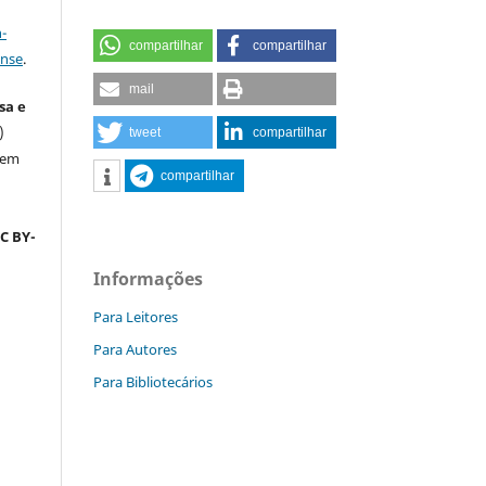
a
-
compartilhar
compartilhar
ense
.
mail
sa e
)
tweet
compartilhar
sem
compartilhar
C BY-
Informações
Para Leitores
Para Autores
Para Bibliotecários