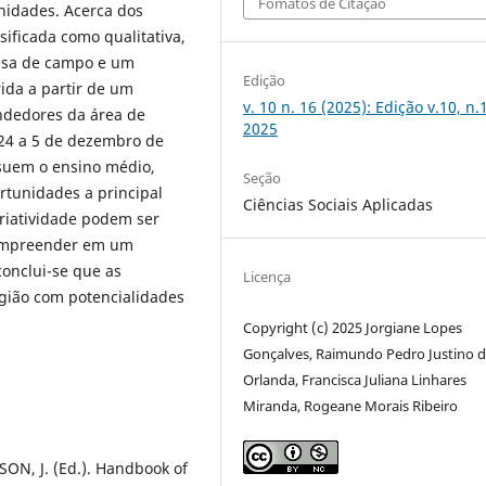
Fomatos de Citação
idades. Acerca dos
ificada como qualitativa,
uisa de campo e um
Edição
ida a partir de um
v. 10 n. 16 (2025): Edição v.10, n.
ndedores da área de
2025
24 a 5 de dezembro de
suem o ensino médio,
Seção
rtunidades a principal
Ciências Sociais Aplicadas
riatividade podem ser
 empreender em um
onclui-se que as
Licença
gião com potencialidades
Copyright (c) 2025 Jorgiane Lopes
Gonçalves, Raimundo Pedro Justino 
Orlanda, Francisca Juliana Linhares
Miranda, Rogeane Morais Ribeiro
ON, J. (Ed.). Handbook of