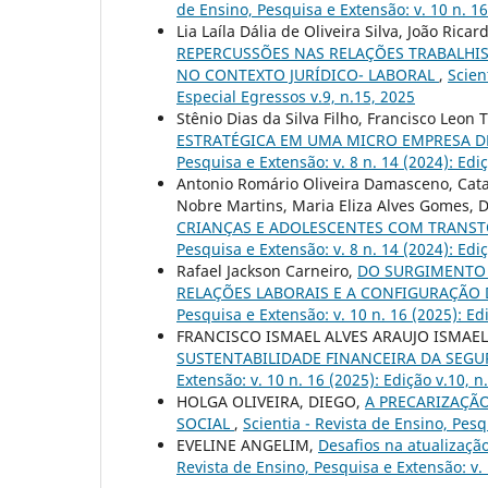
de Ensino, Pesquisa e Extensão: v. 10 n. 16
Lia Laíla Dália de Oliveira Silva, João Ri
REPERCUSSÕES NAS RELAÇÕES TRABALHI
NO CONTEXTO JURÍDICO- LABORAL
,
Scien
Especial Egressos v.9, n.15, 2025
Stênio Dias da Silva Filho, Francisco Leon 
ESTRATÉGICA EM UMA MICRO EMPRESA DE
Pesquisa e Extensão: v. 8 n. 14 (2024): Ediç
Antonio Romário Oliveira Damasceno, Catar
Nobre Martins, Maria Eliza Alves Gomes, 
CRIANÇAS E ADOLESCENTES COM TRANST
Pesquisa e Extensão: v. 8 n. 14 (2024): Ediç
Rafael Jackson Carneiro,
DO SURGIMENTO 
RELAÇÕES LABORAIS E A CONFIGURAÇÃO 
Pesquisa e Extensão: v. 10 n. 16 (2025): Ed
FRANCISCO ISMAEL ALVES ARAUJO ISMAE
SUSTENTABILIDADE FINANCEIRA DA SEGU
Extensão: v. 10 n. 16 (2025): Edição v.10, n
HOLGA OLIVEIRA, DIEGO,
A PRECARIZAÇÃO
SOCIAL
,
Scientia - Revista de Ensino, Pesq
EVELINE ANGELIM,
Desafios na atualização
Revista de Ensino, Pesquisa e Extensão: v. 