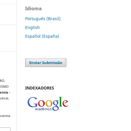
Idioma
Português (Brasil)
English
Español (España)
Enviar Submissão
IRO,
RISMO
INDEXADORES
entia -
Sobral,
cientia