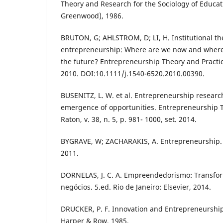
Theory and Research for the Sociology of Educat
Greenwood), 1986.
BRUTON, G; AHLSTROM, D; LI, H. Institutional t
entrepreneurship: Where are we now and where
the future? Entrepreneurship Theory and Practice,
2010. DOI:10.1111/j.1540-6520.2010.00390.
BUSENITZ, L. W. et al. Entrepreneurship researc
emergence of opportunities. Entrepreneurship T
Raton, v. 38, n. 5, p. 981- 1000, set. 2014.
BYGRAVE, W; ZACHARAKIS, A. Entrepreneurship. J
2011.
DORNELAS, J. C. A. Empreendedorismo: Transfo
negócios. 5.ed. Rio de Janeiro: Elsevier, 2014.
DRUCKER, P. F. Innovation and Entrepreneurship:
Harper & Row, 1985.