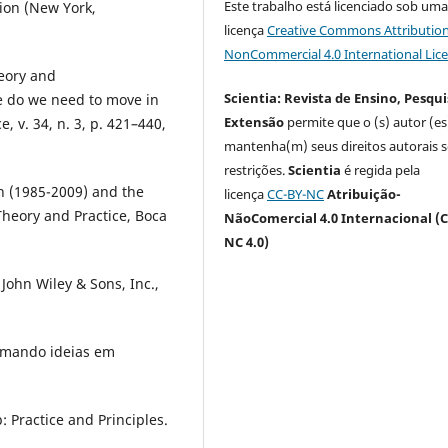
Este trabalho está licenciado sob um
ion (New York,
licença
Creative Commons Attribution
NonCommercial 4.0 International Lic
heory and
Scientia: Revista de Ensino, Pesqui
 do we need to move in
Extensão
permite que o (s) autor (es
 v. 34, n. 3, p. 421–440,
mantenha(m) seus direitos autorais 
restrições.
Scientia
é regida pela
h (1985-2009) and the
licença
CC-BY-NC
Atribuição-
heory and Practice, Boca
NãoComercial 4.0 Internacional (C
NC 4.0)
ohn Wiley & Sons, Inc.,
rmando ideias em
 Practice and Principles.