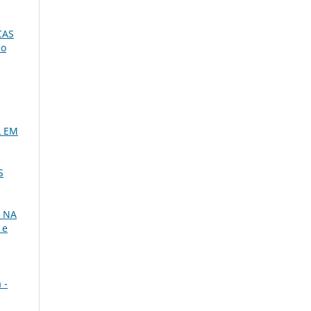
CAS
ão
L EM
S
A NA
 e
 -