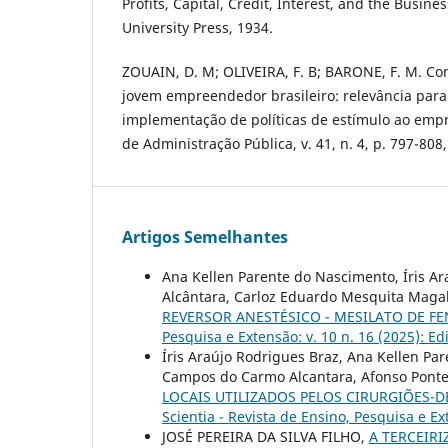
Profits, Capital, Credit, Interest, and the Busine
University Press, 1934.
ZOUAIN, D. M; OLIVEIRA, F. B; BARONE, F. M. Con
jovem empreendedor brasileiro: relevância para
implementação de políticas de estímulo ao emp
de Administração Pública, v. 41, n. 4, p. 797-808,
Artigos Semelhantes
Ana Kellen Parente do Nascimento, Íris Ar
Alcântara, Carloz Eduardo Mesquita Maga
REVERSOR ANESTÉSICO - MESILATO DE 
Pesquisa e Extensão: v. 10 n. 16 (2025): Ed
Íris Araújo Rodrigues Braz, Ana Kellen Pa
Campos do Carmo Alcantara, Afonso Ponte 
LOCAIS UTILIZADOS PELOS CIRURGIÕES-
Scientia - Revista de Ensino, Pesquisa e Ext
JOSÉ PEREIRA DA SILVA FILHO,
A TERCEIR