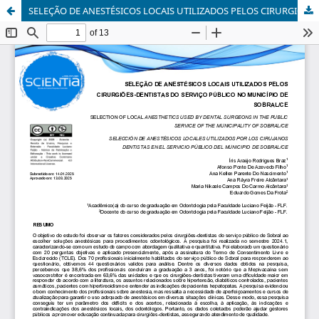
SELEÇÃO DE ANESTÉSICOS LOCAIS UTILIZADOS PELOS CIRURGIÕES-DENTISTAS DO SERVIÇO PÚBLICO NO MUNICÍPIO DE SOBRAL/CE